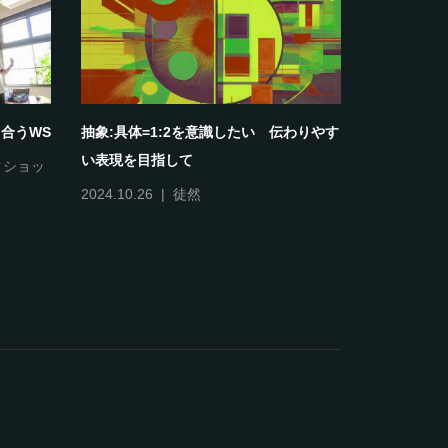
合うWS
抽象:具体=1:2を意識したい 伝わりやす
2025年7
い表現を目指して
ち」
クショッ
2024.10.26
徒然
2025.06.25
開催情報