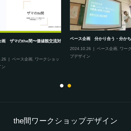
ベース企画 分かり合う・分かち
企画 ザマのthe間〜価値観交流対
2024.10.26
ベース企画
,
ワー
プデザイン
.26
ベース企画
,
ワークショッ
イン
the間ワークショップデザイン